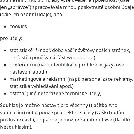
souhlasím tímto s tím, aby výše uvedená společnost (dále
jen „správce“) zpracovávala mnou poskytnuté osobní údaje
(dále jen osobní údaje), a to:
cookies
pro účely:
(1)
statistické
(např. doba vaší návštěvy našich stránek,
nejčastěji používaná část webu apod.)
preferenční (např. identifikace prohlížeče, jazykové
nastavení apod.)
marketingové a reklamní (např. personalizace reklamy,
statistika vyhledávání apod.)
ostatní (jiné nezařazené technické účely)
Souhlas je možno nastavit pro všechny (tlačítko Ano,
souhlasím) nebo pouze pro některé účely (zaškrtnutím
příslušné části), případně je možné zamítnout vše (tlačítko
Nesouhlasím).