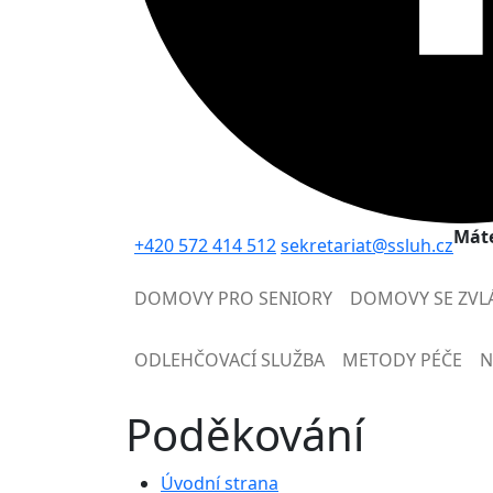
Máte
+420 572 414 512
sekretariat@ssluh.cz
DOMOVY PRO SENIORY
DOMOVY SE ZVL
ODLEHČOVACÍ SLUŽBA
METODY PÉČE
N
Poděkování
Úvodní strana