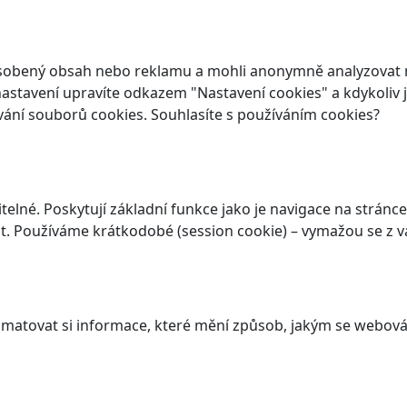
ůsobený obsah nebo reklamu a mohli anonymně analyzovat n
ch nastavení upravíte odkazem "Nastavení cookies" a kdykoli
vání souborů cookies. Souhlasíte s používáním cookies?
elné. Poskytují základní funkce jako je navigace na stránce
. Používáme krátkodobé (session cookie) – vymažou se z va
atovat si informace, které mění způsob, jakým se webová 