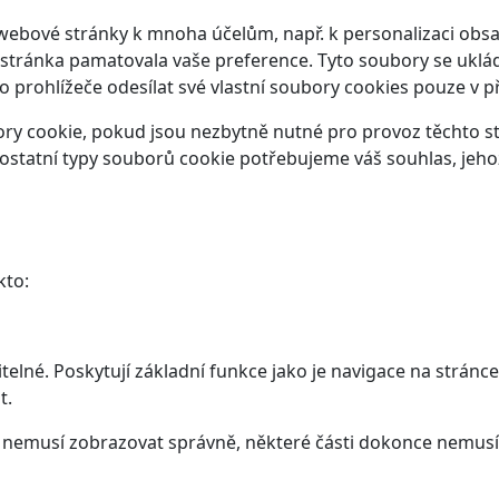
webové stránky k mnoha účelům, např. k personalizaci obsa
 stránka pamatovala vaše preference. Tyto soubory se ukláda
prohlížeče odesílat své vlastní soubory cookies pouze v p
y cookie, pokud jsou nezbytně nutné pro provoz těchto str
ostatní typy souborů cookie potřebujeme váš souhlas, jeho
kto:
elné. Poskytují základní funkce jako je navigace na stránce
t.
ám nemusí zobrazovat správně, některé části dokonce nemusí