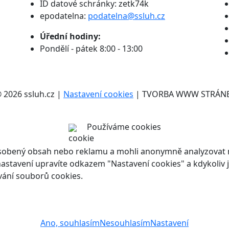
ID datové schránky: zetk74k
epodatelna:
podatelna@ssluh.cz
Úřední hodiny:
Pondělí - pátek 8:00 - 13:00
2026 ssluh.cz |
Nastavení cookies
| TVORBA WWW STRÁN
Používáme cookies
ůsobený obsah nebo reklamu a mohli anonymně analyzovat n
ch nastavení upravíte odkazem "Nastavení cookies" a kdykoli
vání souborů cookies.
Ano, souhlasím
Nesouhlasím
Nastavení