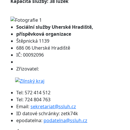
Kapacita služby: 38 lůžek
Sociální služby
Uherské Hradiště,
příspěvková organizace
Štěpnická 1139
686 06 Uherské Hradiště
IČ: 00092096
Zřizovatel:
Tel: 572 414 512
Tel: 724 804 763
Email:
sekretariat@ssluh.cz
ID datové schránky: zetk74k
epodatelna:
podatelna@ssluh.cz