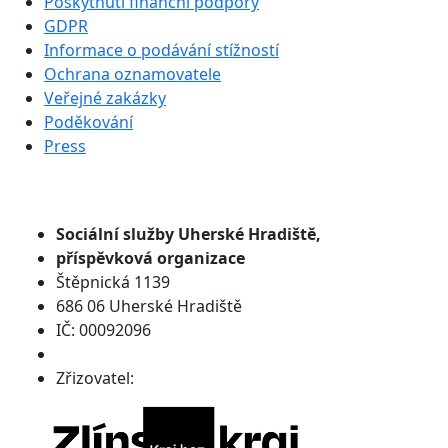
Poskytnutí finanční podpory
GDPR
Informace o podávání stížností
Ochrana oznamovatele
Veřejné zakázky
Poděkování
Press
Sociální služby
Uherské Hradiště,
příspěvková organizace
Štěpnická 1139
686 06 Uherské Hradiště
IČ: 00092096
Zřizovatel: