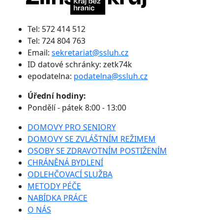
Tel: 572 414 512
Tel: 724 804 763
Email:
sekretariat@ssluh.cz
ID datové schránky: zetk74k
epodatelna:
podatelna@ssluh.cz
Úřední hodiny:
Pondělí - pátek 8:00 - 13:00
DOMOVY PRO SENIORY
DOMOVY SE ZVLÁŠTNÍM REŽIMEM
OSOBY SE ZDRAVOTNÍM POSTIŽENÍM
CHRÁNĚNÁ BYDLENÍ
ODLEHČOVACÍ SLUŽBA
METODY PÉČE
NABÍDKA PRÁCE
O NÁS