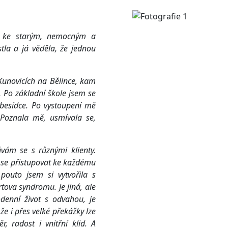
e ke starým, nemocným a
la a já věděla, že jednou
unovicích na Bělince, kam
 Po základní škole jsem se
 besídce. Po vystoupení mě
. Poznala mě, usmívala se,
ám se s různými klienty.
ím se přistupovat ke každému
 pouto jsem si vytvořila s
ertova syndromu.
Je jiná, ale
denní život s odvahou, je
že i přes velké překážky lze
, radost i vnitřní klid. A