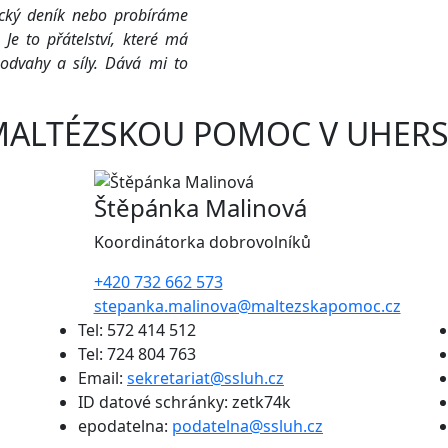
tický deník nebo probíráme
 Je to přátelství, které má
odvahy a síly. Dává mi to
MALTÉZSKOU POMOC V UHERS
Štěpánka Malinová
Koordinátorka dobrovolníků
+420 732 662 573
stepanka.malinova@maltezskapomoc.cz
Tel: 572 414 512
Tel: 724 804 763
Email:
sekretariat@ssluh.cz
ID datové schránky: zetk74k
epodatelna:
podatelna@ssluh.cz