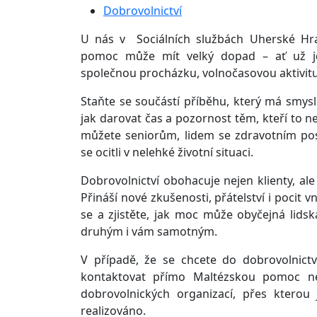
Dobrovolnictví
U nás v Sociálních službách Uherské Hra
pomoc může mít velký dopad – ať už jd
společnou procházku, volnočasovou aktivit
Staňte se součástí příběhu, který má smysl.
jak darovat čas a pozornost těm, kteří to n
můžete seniorům, lidem se zdravotním pos
se ocitli v nelehké životní situaci.
Dobrovolnictví obohacuje nejen klienty, al
Přináší nové zkušenosti, přátelství i pocit v
se a zjistěte, jak moc může obyčejná lidsk
druhým i vám samotným.
V případě, že se chcete do dobrovolnictv
kontaktovat přímo Maltézskou pomoc ne
dobrovolnických organizací, přes kterou 
realizováno.