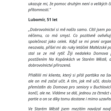
ukazuje mi, že pomoc druhým není o velikých či
přítomnosti."
Lubomír, 51 let
„Dobrovolnictví si mě našlo samo. Cítil jsem po
něčemu, co má smysl. Co pozitivně ovlivňuje
společnost jako celek. Když se mi první organi
neozvala, přišel mi do ruky letáček Maltézské 
stal se ze mě rytíř. Žiji nedaleko Domova
postižením Na Kopánkách ve Starém Městě, a
dobrovolnictví přirozená.
Přidělili mi klienta, který si přál parťáka na 
ale on mě začal učit. A tím, jak mě učil, doslo
přemístěn do Domova pro seniory v Buchlovicíc
končí, ale ne. Vídáme se dál, jednou za čtrnáct
partie a on se díky tomu dostane i mimo uzavře
Ve Starém Městě jsem mezitím navázal nový 