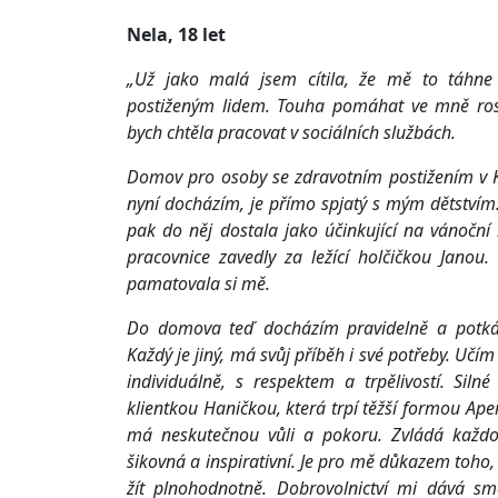
Nela, 18 let
„Už jako malá jsem cítila, že mě to táhn
postiženým lidem. Touha pomáhat ve mně rost
bych chtěla pracovat v sociálních službách.
Domov pro osoby se zdravotním postižením v K
nyní docházím, je přímo spjatý s mým dětstvím.
pak do něj dostala jako účinkující na vánoční
pracovnice zavedly za ležící holčičkou Janou
pamatovala si mě.
Do domova teď docházím pravidelně a potkáv
Každý je jiný, má svůj příběh i své potřeby. Uč
individuálně, s respektem a trpělivostí. Silné
klientkou Haničkou, která trpí těžší formou Ap
má neskutečnou vůli a pokoru. Zvládá každo
šikovná a inspirativní. Je pro mě důkazem toho, 
žít plnohodnotně. Dobrovolnictví mi dává směr