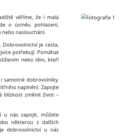
diště věříme, že i malá
e o úsměv, pohlazení,
u nebo naslouchání.
 Dobrovolnictví je cesta,
ejvíce potřebují. Pomáhat
tižením nebo těm, kteří
e i samotné dobrovolníky.
nitřního naplnění. Zapojte
á blízkost změnit život –
í u nás zapojit, můžete
bo některou z dalších
je dobrovolnictví u nás