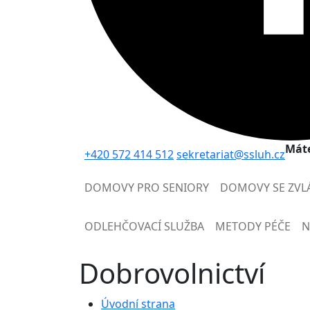
Máte
+420 572 414 512
sekretariat@ssluh.cz
DOMOVY PRO SENIORY
DOMOVY SE ZVL
ODLEHČOVACÍ SLUŽBA
METODY PÉČE
N
Dobrovolnictví
Úvodní strana