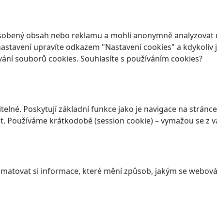
ůsobený obsah nebo reklamu a mohli anonymně analyzovat n
ch nastavení upravíte odkazem "Nastavení cookies" a kdykoli
vání souborů cookies. Souhlasíte s používáním cookies?
elné. Poskytují základní funkce jako je navigace na stránce
. Používáme krátkodobé (session cookie) – vymažou se z va
atovat si informace, které mění způsob, jakým se webová 