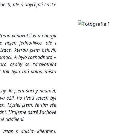
nech, ale o obyčejné lidské
třebu věnovat čas a energii
 nejen jednotlivce, ale i
zace, kterou jsem oslovil,
pomoci. A bylo rozhodnuto –
 pro osoby se zdravotním
 tak byla má volba místa
šachy. Já jsem šachy neuměl,
va ožil. Po dvou letech byl
h. Myslel jsem, že tím vše
 dní. Hrajeme ostré šachové
né oddělení.
vztah s dalším klientem,