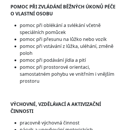
POMOC PŘI ZVLÁDÁNÍ BĚŽNÝCH ÚKONŮ PÉČE
O VLASTNÍ OSOBU
pomoc při oblékání a svlékání včetně
speciálních pomůcek
pomoc při přesunu na lůžko nebo vozík
pomoc při vstávání z lůžka, uléhání, změně
poloh
pomoc při podávání jídla a pití
pomoc při prostorové orientaci,
samostatném pohybu ve vnitřním i vnějším
prostoru
VÝCHOVNÉ, VZDĚLÁVACÍ A AKTIVIZAČNÍ
ČINNOSTI
pracovně výchovná činnost
nácvik a upevňování motorických,