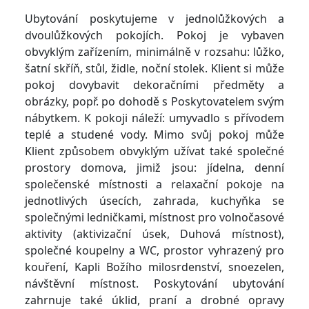
Ubytování poskytujeme v jednolůžkových a
dvoulůžkových pokojích. Pokoj je vybaven
obvyklým zařízením, minimálně v rozsahu: lůžko,
šatní skříň, stůl, židle, noční stolek. Klient si může
pokoj dovybavit dekoračními předměty a
obrázky, popř. po dohodě s Poskytovatelem svým
nábytkem. K pokoji náleží: umyvadlo s přívodem
teplé a studené vody. Mimo svůj pokoj může
Klient způsobem obvyklým užívat také společné
prostory domova, jimiž jsou: jídelna, denní
společenské místnosti a relaxační pokoje na
jednotlivých úsecích, zahrada, kuchyňka se
společnými ledničkami, místnost pro volnočasové
aktivity (aktivizační úsek, Duhová místnost),
společné koupelny a WC, prostor vyhrazený pro
kouření, Kapli Božího milosrdenství, snoezelen,
návštěvní místnost. Poskytování ubytování
zahrnuje také úklid, praní a drobné opravy