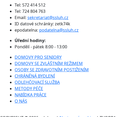
Tel: 572 414 512
Tel: 724 804 763
Email:
sekretariat@ssluh.cz
ID datové schránky: zetk74k
epodatelna:
podatelna@ssluh.cz
Úřední hodiny:
Pondělí - pátek 8:00 - 13:00
DOMOVY PRO SENIORY
DOMOVY SE ZVLÁŠTNÍM REŽIMEM
OSOBY SE ZDRAVOTNÍM POSTIŽENÍM
CHRÁNĚNÁ BYDLENÍ
ODLEHČOVACÍ SLUŽBA
METODY PÉČE
NABÍDKA PRÁCE
O NÁS