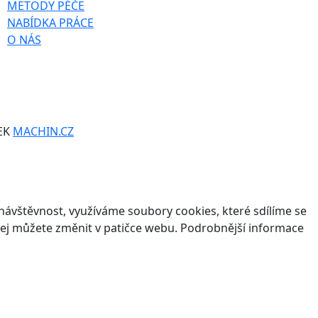
METODY PÉČE
NABÍDKA PRÁCE
O NÁS
EK
MACHIN.CZ
ávštěvnost, využíváme soubory cookies, které sdílíme se
v jej můžete změnit v patičce webu. Podrobnější informace