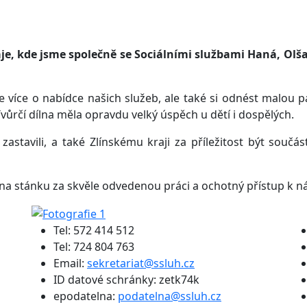
je, kde jsme společně se Sociálními službami Haná, Olšav
e více o nabídce našich služeb, ale také si odnést malo
ůrčí dílna měla opravdu velký úspěch u dětí i dospělých.
stavili, a také Zlínskému kraji za příležitost být součá
na stánku za skvěle odvedenou práci a ochotný přístup k n
Tel: 572 414 512
Tel: 724 804 763
Email:
sekretariat@ssluh.cz
ID datové schránky: zetk74k
epodatelna:
podatelna@ssluh.cz