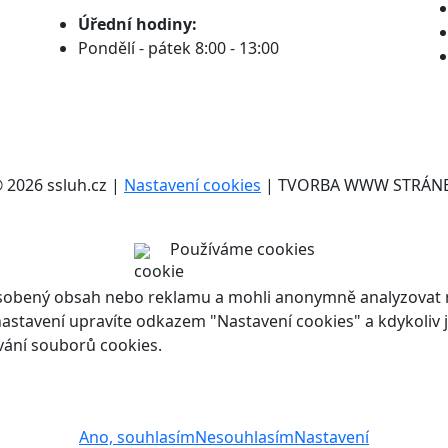
Úřední hodiny:
Pondělí - pátek 8:00 - 13:00
2026 ssluh.cz |
Nastavení cookies
| TVORBA WWW STRÁN
Používáme cookies
ůsobený obsah nebo reklamu a mohli anonymně analyzovat n
ch nastavení upravíte odkazem "Nastavení cookies" a kdykoli
vání souborů cookies.
Ano, souhlasím
Nesouhlasím
Nastavení