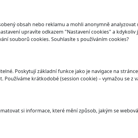
ůsobený obsah nebo reklamu a mohli anonymně analyzovat n
ch nastavení upravíte odkazem "Nastavení cookies" a kdykoli
vání souborů cookies. Souhlasíte s používáním cookies?
elné. Poskytují základní funkce jako je navigace na stránce
. Používáme krátkodobé (session cookie) – vymažou se z va
atovat si informace, které mění způsob, jakým se webová 