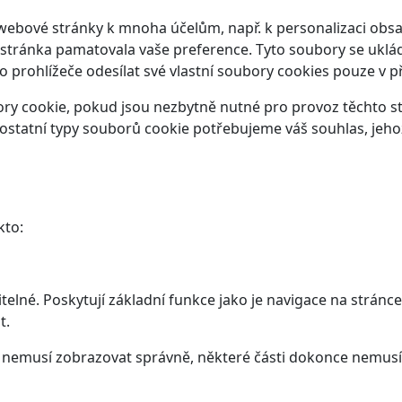
webové stránky k mnoha účelům, např. k personalizaci obsa
 stránka pamatovala vaše preference. Tyto soubory se ukláda
prohlížeče odesílat své vlastní soubory cookies pouze v p
y cookie, pokud jsou nezbytně nutné pro provoz těchto str
ostatní typy souborů cookie potřebujeme váš souhlas, jeho
kto:
elné. Poskytují základní funkce jako je navigace na stránce
t.
ám nemusí zobrazovat správně, některé části dokonce nemusí