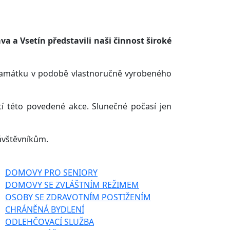
a a Vsetín představili naši činnost široké
u památku v podobě vlastnoručně vyrobeného
stí této povedené akce. Slunečné počasí jen
ávštěvníkům.
DOMOVY PRO SENIORY
DOMOVY SE ZVLÁŠTNÍM REŽIMEM
OSOBY SE ZDRAVOTNÍM POSTIŽENÍM
CHRÁNĚNÁ BYDLENÍ
ODLEHČOVACÍ SLUŽBA