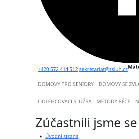
Máte
+420 572 414 512
sekretariat@ssluh.cz
DOMOVY PRO SENIORY
DOMOVY SE ZVL
ODLEHČOVACÍ SLUŽBA
METODY PÉČE
N
Zúčastnili jsme s
Úvodní strana