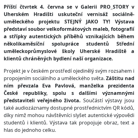
Příští čtvrtek 4. června se v Galerii PRO_STORY v
Uherském Hradišti uskuteční vernisáž sociálně-
uměleckého projektu STEJNÝ JAKO TY! Výstava
představí soubor velkoformátových maleb, fotografií
a střípky autentických příběhů vznikajících během
několikaměsíční spolupráce studentů Střední
uměleckoprůmyslové školy Uherské Hradiště a
klientů chráněných bydlení naší organizace.
Projekt je v českém prostředí ojedinělý svým rozsahem i
propojením sociálního a uměleckého světa.
Záštitu nad
ním převzala Eva Pavlová, manželka prezidenta
České republiky, spolu s dalšími významnými
představiteli veřejného života.
Součástí výstavy jsou
také audiozáznamy dostupné prostřednictvím QR kódů,
díky nimž mohou návštěvníci slyšet autentické výpovědi
studentů i klientů. Výstava tak propojuje obraz, text a
hlas do jednoho celku.