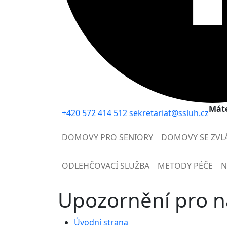
Máte
+420 572 414 512
sekretariat@ssluh.cz
DOMOVY PRO SENIORY
DOMOVY SE ZVL
ODLEHČOVACÍ SLUŽBA
METODY PÉČE
N
Upozornění pro n
Úvodní strana