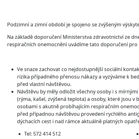
Podzimní a zimní období je spojeno se zvýšeným výsky
Na základě doporučení Ministerstva zdravotnictví ze dne
respiračních onemocnění uvádíme tato doporučení pro 
Ve snaze zachovat co nejdostupnější sociální konta
rizika případného přenosu nákazy a vyzýváme k be
před vlastní návštěvou.
Návštěvu by měly odložit všechny osoby i s mírným
(rýma, kašel, zvýšená teplota) a osoby, které jsou v
osobami s akutně probíhajícím respiračním onemo
před případnou návštěvou provedení rychlého antig
dýchacích cest i nad rámce aktuálně platných opatřen
Tel: 572 414 512