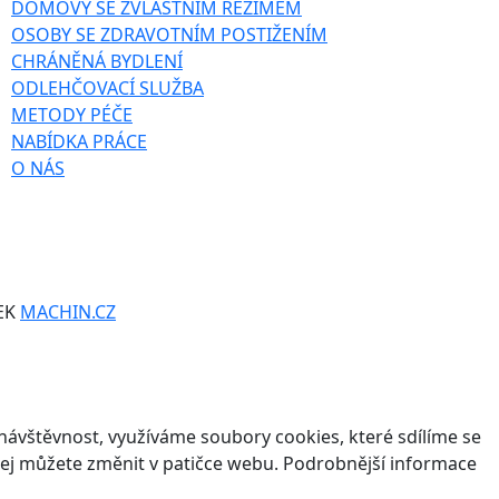
DOMOVY SE ZVLÁŠTNÍM REŽIMEM
OSOBY SE ZDRAVOTNÍM POSTIŽENÍM
CHRÁNĚNÁ BYDLENÍ
ODLEHČOVACÍ SLUŽBA
METODY PÉČE
NABÍDKA PRÁCE
O NÁS
EK
MACHIN.CZ
ávštěvnost, využíváme soubory cookies, které sdílíme se
v jej můžete změnit v patičce webu. Podrobnější informace