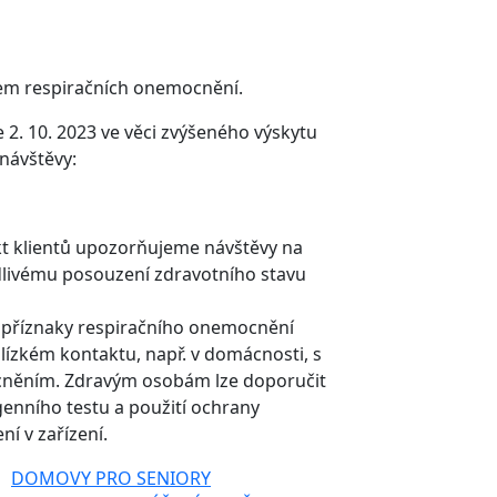
tem respiračních onemocnění.
 2. 10. 2023 ve věci zvýšeného výskytu
návštěvy:
kt klientů upozorňujeme návštěvy na
dlivému posouzení zdravotního stavu
i příznaky respiračního onemocnění
 blízkém kontaktu, např. v domácnosti, s
cněním. Zdravým osobám lze doporučit
enního testu a použití ochrany
í v zařízení.
DOMOVY PRO SENIORY