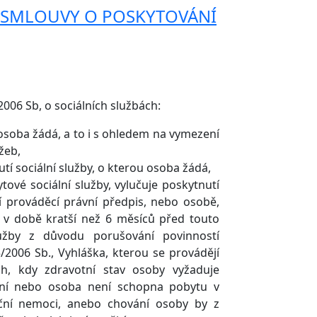
 SMLOUVY O POSKYTOVÁNÍ
006 Sb, o sociálních službách:
 osoba žádá, a to i s ohledem na vymezení
žeb,
í sociální služby, o kterou osoba žádá,
tové sociální služby, vylučuje poskytnutí
ví prováděcí právní předpis, nebo osobě,
l v době kratší než 6 měsíců před touto
lužby z důvodu porušování povinností
5/2006 Sb., Vyhláška, kterou se provádějí
ch, kdy zdravotní stav osoby vyžaduje
zení nebo osoba není schopna pobytu v
ekční nemoci, anebo chování osoby by z