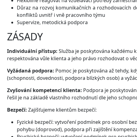
Flexibilně reagovat na vzdělávací potřeby zaměstna
Důraz na rozvoj komunikačních a rozhodovacích do
konfliktů uvnitř i vně pracovního týmu
Supervize, metodická podpora
ZÁSADY
Individuální přístup:
Služba je poskytována každému kli
respektována vůle klienta a jeho právo rozhodovat o věcec
Vyžádaná podpora:
Pomoc je poskytována až tehdy, když
(schopnosti, dovednosti, podpora blízkých osob) a vyžádá 
Zvyšování kompetencí klienta:
Podpora je poskytována 
řešil je na základě vlastního rozhodnutí dle jeho schopno
Bezpečí:
Zajišťujeme klientům bezpečí:
Fyzické bezpečí: vytvoření podmínek pro osobní bezp
pohybu (doprovod), podpora při zajištění kompenz
Psychické bezpečí: vytvoření podmínek pro psychické