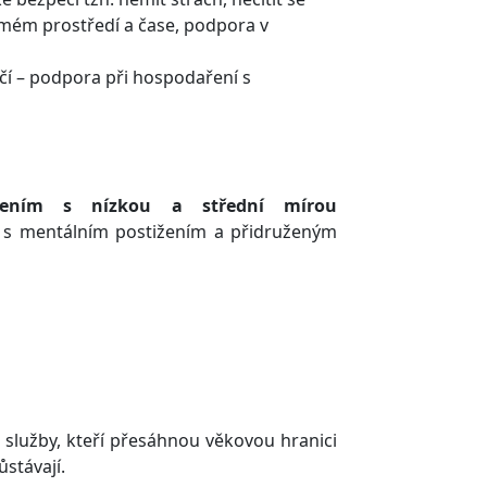
námém prostředí a čase, podpora v
í – podpora při hospodaření s
ením s nízkou a střední mírou
 s mentálním postižením a přidruženým
ti služby, kteří přesáhnou věkovou hranici
ůstávají.