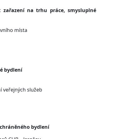
 zařazení na trhu práce, smysluplné
ovního místa
é bydlení
í veřejných služeb
 chráněného bydlení