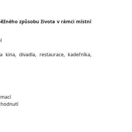
běžného způsobu života v rámci místní
l
 kina, divadla, restaurace, kadeřníka,
rmací
zhodnutí