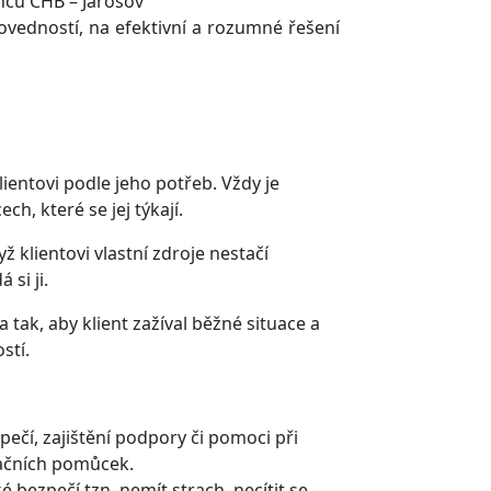
nců CHB – Jarošov
vedností, na efektivní a rozumné řešení
entovi podle jeho potřeb. Vždy je
h, které se jej týkají.
 klientovi vlastní zdroje nestačí
si ji.
tak, aby klient zažíval běžné situace a
stí.
ečí, zajištění podpory či pomoci při
ačních pomůcek.
 bezpečí tzn. nemít strach, necítit se