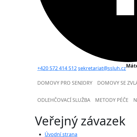
Máte
+420 572 414 512
sekretariat@ssluh.cz
DOMOVY PRO SENIORY
DOMOVY SE ZVL
ODLEHČOVACÍ SLUŽBA
METODY PÉČE
N
Veřejný závazek
Úvodní strana